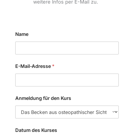
weitere Infos per E-Mail zu.
E
Name
-
M
a
i
l
-
E-Mail-Adresse
*
A
d
r
e
s
s
Anmeldung für den Kurs
e
N
a
c
h
Datum des Kurses
r