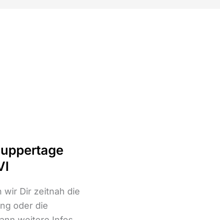
nuppertage
VI
wir Dir zeitnah die
ng oder die
ann weitere Infos