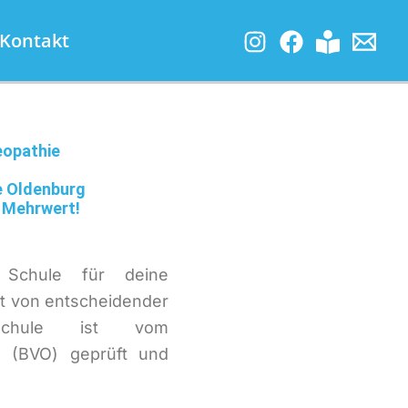
Kontakt
eopathie
e Oldenburg
m Mehrwert!
 Schule für deine
st von entscheidender
Schule ist vom
e (BVO) geprüft und